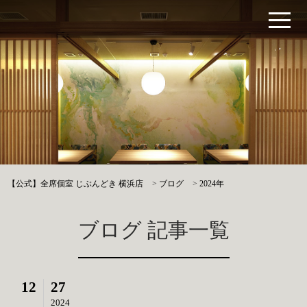
【公式】全席個室 じぶんどき 横浜店
>
ブログ
>
2024年
ブログ 記事一覧
12
27
2024