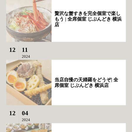
贅沢な蟹すきを完全個室で楽し
もう | 全席個室 じぶんどき 横浜
店
12
11
2024
当店自慢の天婦羅をどうぞ| 全
席個室 じぶんどき 横浜店
12
04
2024