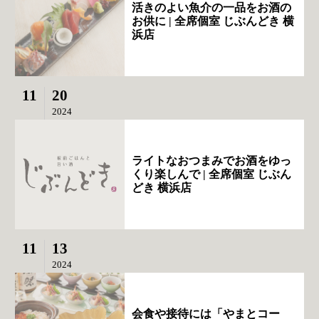
活きのよい魚介の一品をお酒の
お供に | 全席個室 じぶんどき 横
浜店
11
20
2024
ライトなおつまみでお酒をゆっ
くり楽しんで | 全席個室 じぶん
どき 横浜店
11
13
2024
会食や接待には「やまとコー