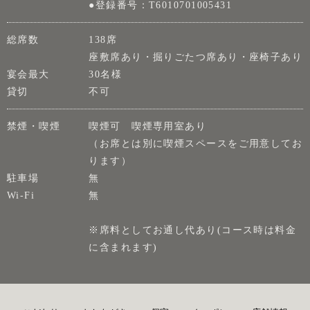
●登録番号：T6010701005431
総席数
138席
座敷席あり・掘りごたつ席あり・座椅子あり
宴会最大
30名様
貸切
不可
禁煙・喫煙
喫煙可 喫煙専用室あり
（お席とは別に喫煙スペースをご用意してお
ります）
駐車場
無
Wi-Fi
無
※席料としてお通し代あり(コース時は料金
に含まれます)