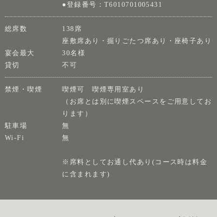
●登録番号：T6010701005431
総席数
138席
座敷席あり・掘りごたつ席あり・座椅子あり
宴会最大
30名様
貸切
不可
禁煙・喫煙
喫煙可 喫煙専用室あり
（お席とは別に喫煙スペースをご用意してお
ります）
駐車場
無
Wi-Fi
無
※席料としてお通し代あり(コース時は料金
に含まれます)