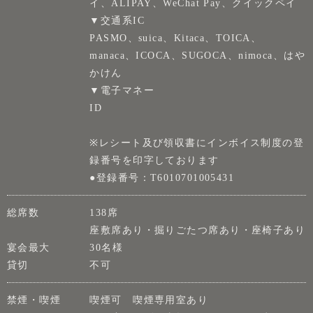
イ、ALIPAY、WeChat Pay、クイックペイ
▼交通系IC
PASMO、suica、Kitaca、TOICA、
manaca、ICOCA、SUGOCA、nimoca、はや
かけん
▼電子マネー
ID
※レシート及び領収書にインボイス制度の登
録番号を印字しております
●登録番号：T6010701005431
総席数
138席
座敷席あり・掘りごたつ席あり・座椅子あり
宴会最大
30名様
貸切
不可
禁煙・喫煙
喫煙可 喫煙専用室あり