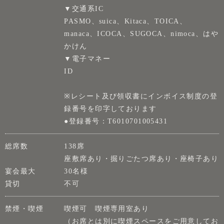
▼交通系IC
PASMO、suica、Kitaca、TOICA、
manaca、ICOCA、SUGOCA、nimoca、はや
かけん
▼電子マネー
ID
※レシート及び領収書にインボイス制度の登
録番号を印字しております
●登録番号：T6010701005431
総席数
138席
座敷席あり・掘りごたつ席あり・座椅子あり
宴会最大
30名様
貸切
不可
禁煙・喫煙
喫煙可 喫煙専用室あり
（お席とは別に喫煙スペースをご用意してお