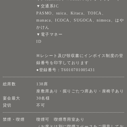
▼交通系IC
PASMO、suica、Kitaca、TOICA、
manaca、ICOCA、SUGOCA、nimoca、はや
かけん
▼電子マネー
ID
※レシート及び領収書にインボイス制度の登
録番号を印字しております
●登録番号：T6010701005431
総席数
138席
座敷席あり・掘りごたつ席あり・座椅子あり
宴会最大
30名様
貸切
不可
禁煙・喫煙
喫煙可 喫煙専用室あり
（お席とは別に喫煙スペースをご用意してお