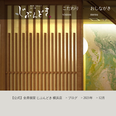
こだわり
おしながき
vision
menu
【公式】全席個室 じぶんどき 横浜店
>
ブログ
>
2021年
>
12月