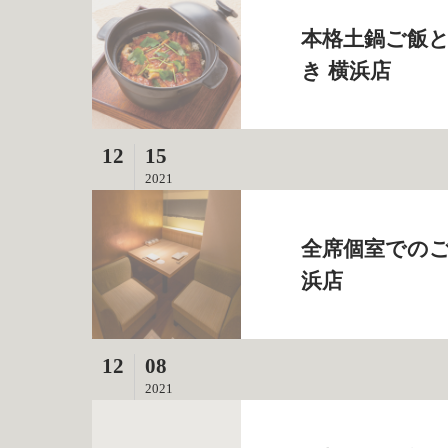
本格土鍋ご飯と
き 横浜店
12
15
2021
全席個室でのご
浜店
12
08
2021