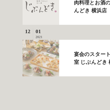
肉料理とお酒の
んどき 横浜店
12
01
2021
宴会のスタート
室 じぶんどき