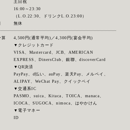
土日祝
16:00～23:30
（L.O.22:30、ドリンクL.O.23:00）
日
無休
予算
4,500円(通常平均)／4,300円(宴会平均)
▼クレジットカード
VISA、Mastercard、JCB、AMERICAN
EXPRESS、DinersClub、銀聯、discoverCard
▼QR決済
PayPay、d払い、auPay、楽天Pay、メルペイ、
ALIPAY、WeChat Pay、クイックペイ
▼交通系IC
PASMO、suica、Kitaca、TOICA、manaca、
ICOCA、SUGOCA、nimoca、はやかけん
▼電子マネー
ID