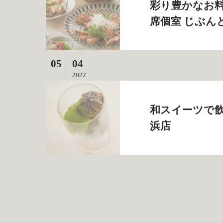
彩り豊かなお料
席個室 じぶん
05
04
2022
和スイーツで飲
浜店