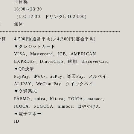
土日祝
16:00～23:30
（L.O.22:30、ドリンクL.O.23:00）
日
無休
予算
4,500円(通常平均)／4,300円(宴会平均)
▼クレジットカード
VISA、Mastercard、JCB、AMERICAN
EXPRESS、DinersClub、銀聯、discoverCard
▼QR決済
PayPay、d払い、auPay、楽天Pay、メルペイ、
ALIPAY、WeChat Pay、クイックペイ
▼交通系IC
PASMO、suica、Kitaca、TOICA、manaca、
ICOCA、SUGOCA、nimoca、はやかけん
▼電子マネー
ID