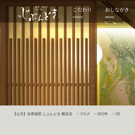
こだわり
おしながき
vision
menu
【公式】全席個室 じぶんどき 横浜店
>
ブログ
>
2022年
>
5月