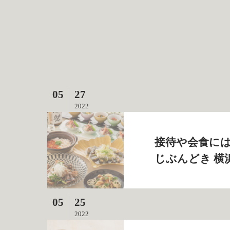
05
27
2022
接待や会食には
じぶんどき 横
05
25
2022