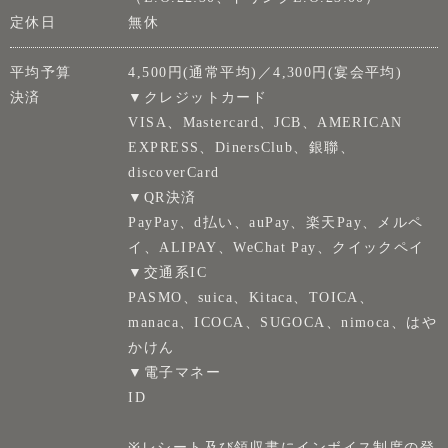
定休日
無休
平均予算
4,500円(通常平均)／4,300円(宴会平均)
決済
▼クレジットカード
VISA、Mastercard、JCB、AMERICAN
EXPRESS、DinersClub、銀聯、
discoverCard
▼QR決済
PayPay、d払い、auPay、楽天Pay、メルペ
イ、ALIPAY、WeChat Pay、クイックペイ
▼交通系IC
PASMO、suica、Kitaca、TOICA、
manaca、ICOCA、SUGOCA、nimoca、はや
かけん
▼電子マネー
ID
※レシート及び領収書にインボイス制度の登