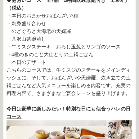
◆あおいコース 全7品 2時間飲み放題付き 5,300円
（税込）
・本日のおまかせおばんざい3種
・刺身盛り合わせ
・のどぐろと大海老の天婦羅
・具沢山茶碗蒸し
・牛ミスジステーキ おろし玉葱とリンゴのソース
・4種のきのこと大山どりの土鍋ごはん
・本日のデザート
こちらのコースでは、牛ミスジのステーキをメインディ
ッシュに。そして、おばんざいや天婦羅、炊き立ての土
鍋ごはんなど人気メニューを楽しめる内容です。充実の
料理内容で、さまざまなご宴会シーンを盛り上げます。
今日は豪華に楽しみたい！特別な日にも似合うハレの日
コース