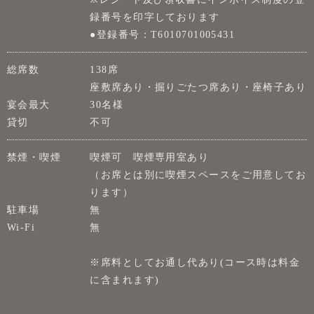
録番号を印字しております
●登録番号：T6010701005431
総席数
138席
座敷席あり・掘りごたつ席あり・座椅子あり
宴会最大
30名様
貸切
不可
禁煙・喫煙
喫煙可 喫煙専用室あり
（お席とは別に喫煙スペースをご用意してお
ります）
駐車場
無
Wi-Fi
無
※席料としてお通し代あり(コース時は料金
に含まれます)