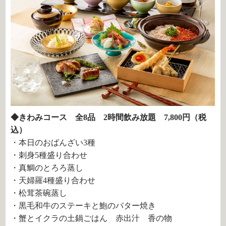
◆きわみコース 全8品 2時間飲み放題 7,800円（税
込）
・本日のおばんざい3種
・刺身5種盛り合わせ
・真鯛のとろろ蒸し
・天婦羅4種盛り合わせ
・松茸茶碗蒸し
・黒毛和牛のステーキと鮑のバター焼き
・蟹とイクラの土鍋ごはん 赤出汁 香の物