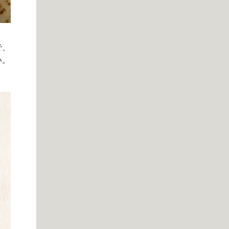
で、
い。