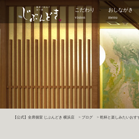
こだわり
おしながき
vision
menu
【公式】全席個室 じぶんどき 横浜店
>
ブログ
>
乾杯と楽しみたいおすすめ