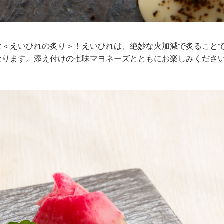
む＜えいひれの炙り＞！えいひれは、絶妙な火加減で炙ること
なります。添え付けの七味マヨネーズとともにお楽しみくださ