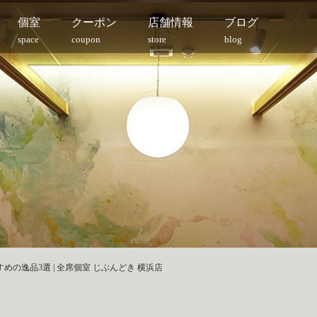
個室
クーポン
店舗情報
ブログ
space
coupon
store
blog
の逸品3選 | 全席個室 じぶんどき 横浜店