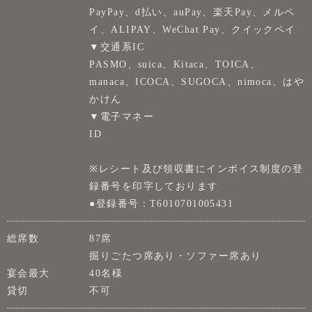
PayPay、d払い、auPay、楽天Pay、メルペ
イ、ALIPAY、WeChat Pay、クイックペイ
▼交通系IC
PASMO、suica、Kitaca、TOICA、
manaca、ICOCA、SUGOCA、nimoca、はや
かけん
▼電子マネー
ID
※レシート及び領収書にインボイス制度の登
録番号を印字しております
●登録番号：T6010701005431
総席数
87席
掘りごたつ席あり・ソファー席あり
宴会最大
40名様
貸切
不可