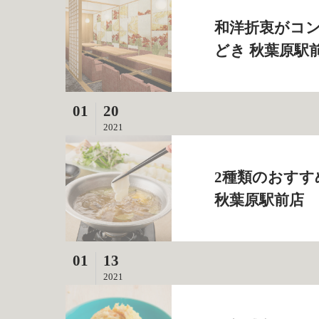
和洋折衷がコン
どき 秋葉原駅
01
20
2021
2種類のおすす
秋葉原駅前店
01
13
2021