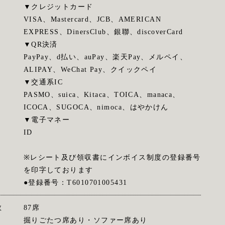
▼クレジットカード
VISA、Mastercard、JCB、AMERICAN
EXPRESS、DinersClub、銀聯、discoverCard
▼QR決済
PayPay、d払い、auPay、楽天Pay、メルペイ、
ALIPAY、WeChat Pay、クイックペイ
▼交通系IC
PASMO、suica、Kitaca、TOICA、manaca、
ICOCA、SUGOCA、nimoca、はやかけん
▼電子マネー
ID
※レシート及び領収書にインボイス制度の登録番号
を印字しております
●登録番号：T6010701005431
数
87席
掘りごたつ席あり・ソファー席あり