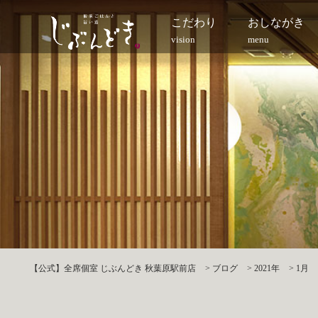
こだわり
おしながき
vision
menu
【公式】全席個室 じぶんどき 秋葉原駅前店
>
ブログ
>
2021年
>
1月