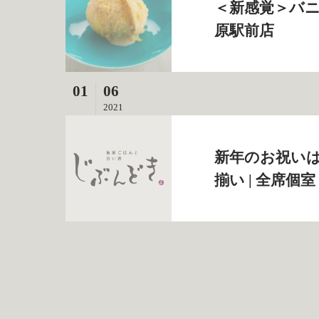
＜新感覚＞バニ
原駅前店
01
06
2021
新年のお祝い
揃い | 全席個