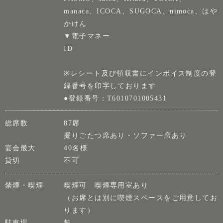
manaca、ICOCA、SUGOCA、nimoca、はや
かけん
▼電子マネー
ID
※レシート及び領収書にインボイス制度の登
録番号を印字しております
●登録番号：T6010701005431
総席数
87席
掘りごたつ席あり・ソファー席あり
宴会最大
40名様
貸切
不可
禁煙・喫煙
喫煙可 喫煙専用室あり
（お席とは別に喫煙スペースをご用意してお
ります）
駐車場
無