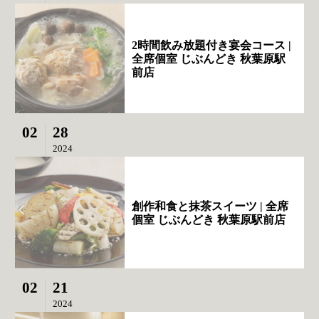
2時間飲み放題付き宴会コース |
全席個室 じぶんどき 秋葉原駅
前店
02
28
2024
創作和食と抹茶スイーツ | 全席
個室 じぶんどき 秋葉原駅前店
02
21
2024