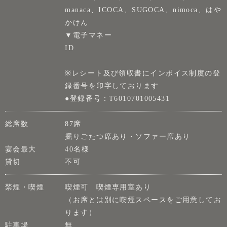
manaca、ICOCA、SUGOCA、nimoca、はや
かけん
▼電子マネー
ID
※レシート及び領収書にインボイス制度の登
録番号を印字しております
●登録番号：T6010701005431
総席数
87席
掘りごたつ席あり・ソファー席あり
宴会最大
40名様
貸切
不可
禁煙・喫煙
喫煙可 喫煙専用室あり
（お席とは別に喫煙スペースをご用意してお
ります）
駐車場
無