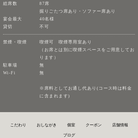
総席数
87席
掘りごたつ席あり・ソファー席あり
宴会最大
40名様
貸切
不可
禁煙・喫煙
喫煙可 喫煙専用室あり
（お席とは別に喫煙スペースをご用意してお
ります）
駐車場
無
Wi-Fi
無
※席料としてお通し代あり(コース時は料金
に含まれます)
こだわり
おしながき
個室
クーポン
店舗情報
ブログ