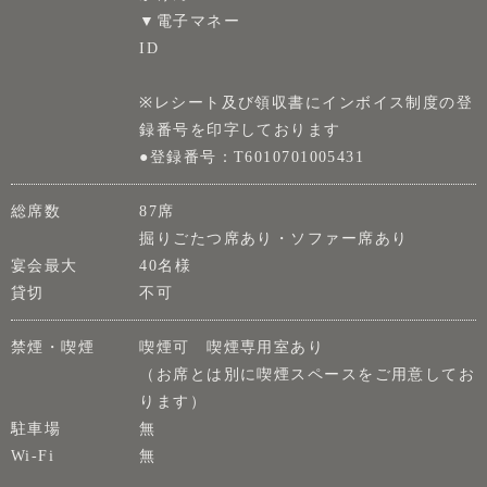
▼電子マネー
ID
※レシート及び領収書にインボイス制度の登
録番号を印字しております
●登録番号：T6010701005431
総席数
87席
掘りごたつ席あり・ソファー席あり
宴会最大
40名様
貸切
不可
禁煙・喫煙
喫煙可 喫煙専用室あり
（お席とは別に喫煙スペースをご用意してお
ります）
駐車場
無
Wi-Fi
無