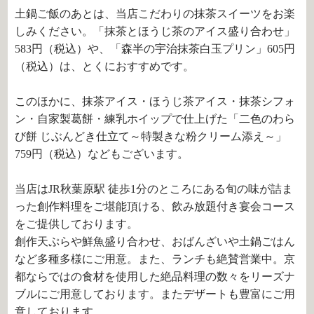
土鍋ご飯のあとは、当店こだわりの抹茶スイーツをお楽
しみください。「抹茶とほうじ茶のアイス盛り合わせ」
583
円（税込）や、「森半の宇治抹茶白玉プリン」
605
円
（税込）は、とくにおすすめです。
このほかに、抹茶アイス・ほうじ茶アイス・抹茶シフォ
ン・自家製葛餅・練乳ホイップで仕上げた「二色のわら
び餅 じぶんどき仕立て～特製きな粉クリーム添え～」
759
円（税込）などもございます。
当店はJR秋葉原駅 徒歩1分のところにある旬の味が詰ま
った創作料理をご堪能頂ける、飲み放題付き宴会コース
をご提供しております。
創作天ぷらや鮮魚盛り合わせ、おばんざいや土鍋ごはん
など多種多様にご用意。また、ランチも絶賛営業中。京
都ならではの食材を使用した絶品料理の数々をリーズナ
ブルにご用意しております。またデザートも豊富にご用
意しております。