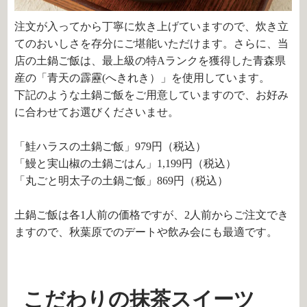
注文が入ってから丁寧に炊き上げていますので、炊き立
てのおいしさを存分にご堪能いただけます。さらに、当
店の土鍋ご飯は、最上級の特
A
ランクを獲得した青森県
産の「青天の霹靂
(
へきれき）」を使用しています。
下記のような土鍋ご飯をご用意していますので、お好み
に合わせてお選びくださいませ。
「鮭ハラスの土鍋ご飯」
979
円（税込）
「鰻と実山椒の土鍋ごはん」
1,199
円（税込）
「丸ごと明太子の土鍋ご飯」
869
円（税込）
土鍋ご飯は各
1
人前の価格ですが、
2
人前からご注文でき
ますので、秋葉原でのデートや飲み会にも最適です。
こだわりの抹茶スイーツ