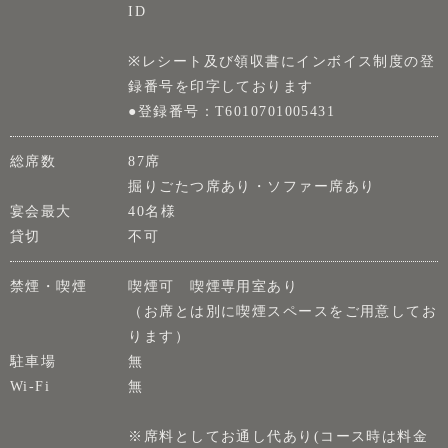
ID
※レシート及び領収書にインボイス制度の登
録番号を印字しております
●登録番号：T6010701005431
総席数
87席
掘りごたつ席あり・ソファー席あり
宴会最大
40名様
貸切
不可
禁煙・喫煙
喫煙可 喫煙専用室あり
（お席とは別に喫煙スペースをご用意してお
ります）
駐車場
無
Wi-Fi
無
※席料としてお通し代あり(コース時は料金