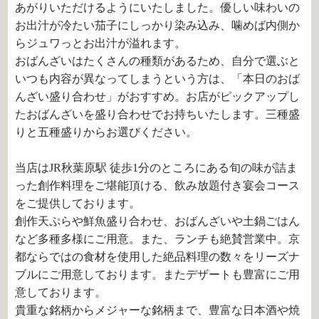
あがりいただけるようにいたしました。優しい味わいの
お出汁が冷たい茄子にしっかり染み込み、噛めば内側か
らジュワっとお出汁が溢れます。
おばんざいはたくさんの種類があるため、自分で選ぶと
いつも内容が異なってしまうという方は、「本日のおば
んざい盛り合わせ」がおすすめ。お店がピックアップし
たおばんざいを盛り合わせでお持ちいたします。三種盛
りと五種盛りからお選びください。
当店はJR秋葉原駅 徒歩1分のところにある旬の味が詰ま
った創作料理をご堪能頂ける、飲み放題付き宴会コース
をご提供しております。
創作天ぷらや鮮魚盛り合わせ、おばんざいや土鍋ごはん
など多種多様にご用意。また、ランチも絶賛営業中。京
都ならではの食材を使用した絶品料理の数々をリーズナ
ブルにご用意しております。またデザートも豊富にご用
意しております。
貴重な銘柄からメジャーな銘柄まで、豊富な日本酒や焼