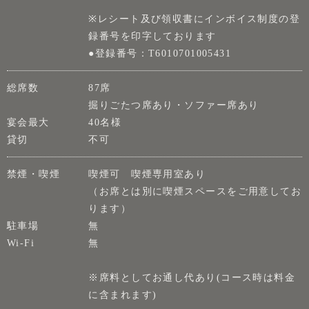
※レシート及び領収書にインボイス制度の登
録番号を印字しております
●登録番号：T6010701005431
総席数
87席
掘りごたつ席あり・ソファー席あり
宴会最大
40名様
貸切
不可
禁煙・喫煙
喫煙可 喫煙専用室あり
（お席とは別に喫煙スペースをご用意してお
ります）
駐車場
無
Wi-Fi
無
※席料としてお通し代あり(コース時は料金
に含まれます)