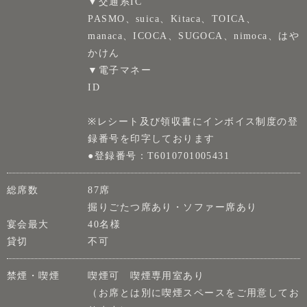
▼交通系IC
PASMO、suica、Kitaca、TOICA、
manaca、ICOCA、SUGOCA、nimoca、はや
かけん
▼電子マネー
ID
※レシート及び領収書にインボイス制度の登
録番号を印字しております
●登録番号：T6010701005431
総席数
87席
掘りごたつ席あり・ソファー席あり
宴会最大
40名様
貸切
不可
禁煙・喫煙
喫煙可 喫煙専用室あり
（お席とは別に喫煙スペースをご用意してお