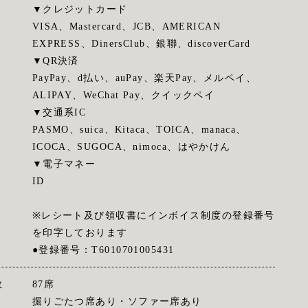
▼クレジットカード
VISA、Mastercard、JCB、AMERICAN
EXPRESS、DinersClub、銀聯、discoverCard
▼QR決済
PayPay、d払い、auPay、楽天Pay、メルペイ、
ALIPAY、WeChat Pay、クイックペイ
▼交通系IC
PASMO、suica、Kitaca、TOICA、manaca、
ICOCA、SUGOCA、nimoca、はやかけん
▼電子マネー
ID
※レシート及び領収書にインボイス制度の登録番号
を印字しております
●登録番号：T6010701005431
数
87席
掘りごたつ席あり・ソファー席あり