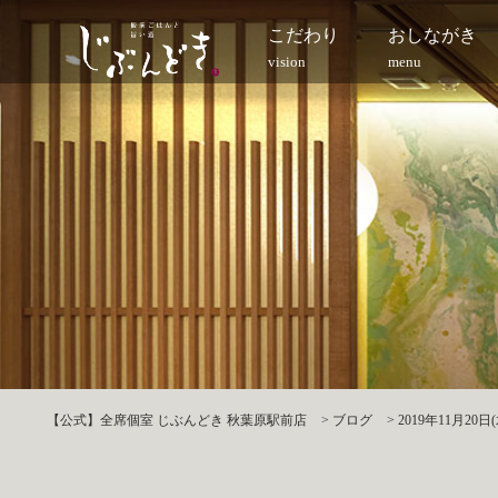
こだわり
おしながき
vision
menu
【公式】全席個室 じぶんどき 秋葉原駅前店
>
ブログ
>
2019年11月20日