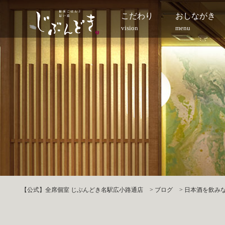
こだわり
おしながき
vision
menu
【公式】全席個室 じぶんどき名駅広小路通店
>
ブログ
>
日本酒を飲みな