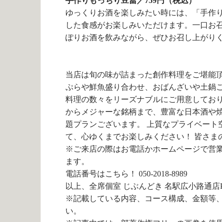
手作りもっちり豆冨／759円（税込）
ゆっくりお酒を楽しみたい時には、「手作
した食感がお楽しみいただけます。一口お
ぽりお酒を飲みながら、ぜひお召し上がり
当店は旬の味が詰まった創作料理をご堪能頂
ぷらや鮮魚盛り合わせ、おばんざいや土鍋
料理の数々をリーズナブルにご用意しており
からメジャーな銘柄まで、豊富な日本酒や
題プランございます。 上質なプライベート
て、心ゆくまでお楽しみください！ 皆さま
※ご来店の際はお電話かホームページで営
ます。
電話番号は
こちら！
050-2018-8989
以上、全席個室 じぶんどき 名駅広小路通店
※記載している内容、コース構成、金額等
い。