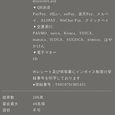
discoverCard
▼QR決済
PayPay、d払い、auPay、楽天Pay、メルペ
イ、ALIPAY、WeChat Pay、クイックペイ
▼交通系IC
PASMO、suica、Kitaca、TOICA、
manaca、ICOCA、SUGOCA、nimoca、はや
かけん
▼電子マネー
ID
※レシート及び領収書にインボイス制度の登
録番号を印字しております
●登録番号：T6010701005431
総席数
206席
宴会最大
46名様
貸切
不可