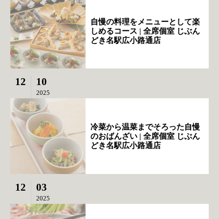
自慢の料理をメニューとして楽
しめるコース | 全席個室 じぶん
どき名駅広小路通店
12
10
2025
冷菜から温菜までそろった自慢
のおばんざい | 全席個室 じぶん
どき名駅広小路通店
12
03
2025