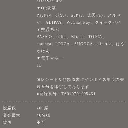
discoverCard
▼QR決済
PayPay、d払い、auPay、楽天Pay、メルペ
イ、ALIPAY、WeChat Pay、クイックペイ
▼交通系IC
PASMO、suica、Kitaca、TOICA、
manaca、ICOCA、SUGOCA、nimoca、はや
かけん
▼電子マネー
ID
※レシート及び領収書にインボイス制度の登
録番号を印字しております
●登録番号：T6010701005431
総席数
206席
宴会最大
46名様
貸切
不可