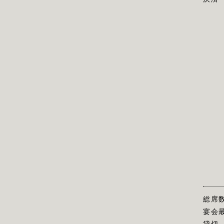
総席
宴会