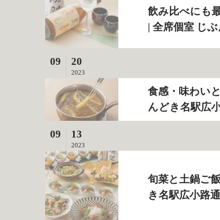
飲み比べにも
| 全席個室 
09
20
2023
食感・味わいと
んどき名駅広
09
13
2023
旬菜と土鍋ご飯
き名駅広小路