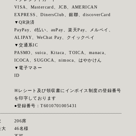
VISA、Mastercard、JCB、AMERICAN
EXPRESS、DinersClub、銀聯、discoverCard
▼QR決済
PayPay、d払い、auPay、楽天Pay、メルペイ、
ALIPAY、WeChat Pay、クイックペイ
▼交通系IC
PASMO、suica、Kitaca、TOICA、manaca、
ICOCA、SUGOCA、nimoca、はやかけん
▼電子マネー
ID
※レシート及び領収書にインボイス制度の登録番号
を印字しております
●登録番号：T6010701005431
数
206席
最大
46名様