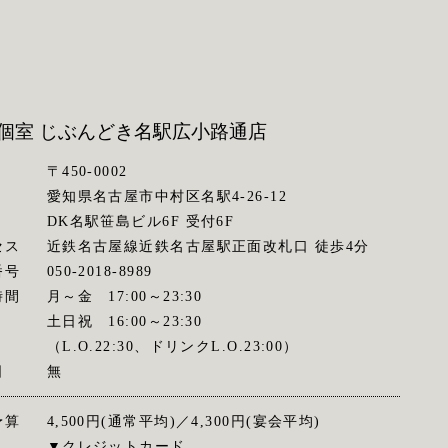
個室 じぶんどき
名駅広小路通店
〒450-0002
愛知県名古屋市中村区名駅4-26-12
DK名駅笹島ビル6F 受付6F
セス
近鉄名古屋線近鉄名古屋駅正面改札口 徒歩4分
番号
050-2018-8989
時間
月～金 17:00～23:30
土日祝 16:00～23:30
（L.O.22:30、ドリンクL.O.23:00）
日
無
予算
4,500円(通常平均)／4,300円(宴会平均)
▼クレジットカード