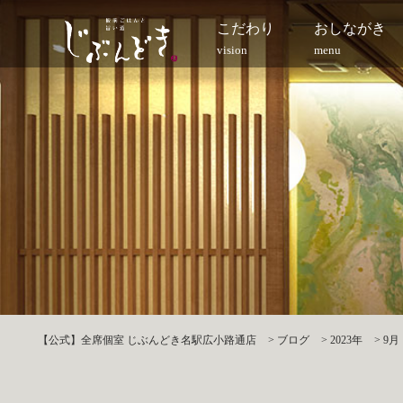
こだわり
おしながき
vision
menu
【公式】全席個室 じぶんどき名駅広小路通店
>
ブログ
>
2023年
>
9月