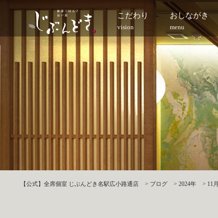
こだわり
おしながき
vision
menu
【公式】全席個室 じぶんどき名駅広小路通店
>
ブログ
>
2024年
>
11