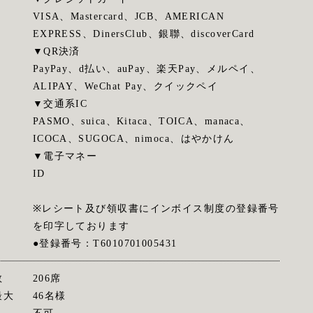
VISA、Mastercard、JCB、AMERICAN
EXPRESS、DinersClub、銀聯、discoverCard
▼QR決済
PayPay、d払い、auPay、楽天Pay、メルペイ、
ALIPAY、WeChat Pay、クイックペイ
▼交通系IC
PASMO、suica、Kitaca、TOICA、manaca、
ICOCA、SUGOCA、nimoca、はやかけん
▼電子マネー
ID
※レシート及び領収書にインボイス制度の登録番号
を印字しております
●登録番号：T6010701005431
数
206席
最大
46名様