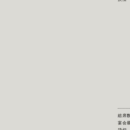
総席
宴会