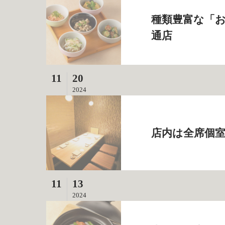
種類豊富な「お
通店
11
20
2024
店内は全席個室
11
13
2024