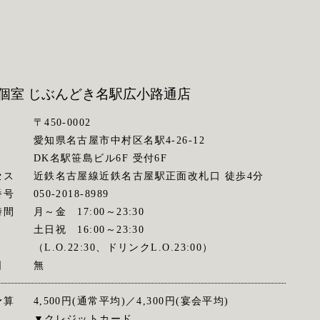
個室 じぶんどき
名駅広小路通店
〒450-0002
愛知県名古屋市中村区名駅4-26-12
DK名駅笹島ビル6F 受付6F
セス
近鉄名古屋線近鉄名古屋駅正面改札口 徒歩4分
番号
050-2018-8989
時間
月～金 17:00～23:30
土日祝 16:00～23:30
（L.O.22:30、ドリンクL.O.23:00）
日
無
予算
4,500円(通常平均)／4,300円(宴会平均)
▼クレジットカード