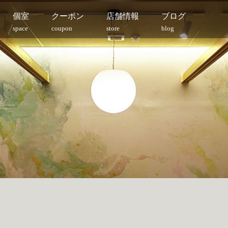
個室
クーポン
店舗情報
ブログ
space
coupon
store
blog
月