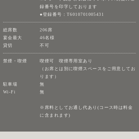
録番号を印字しております
●登録番号：T6010701005431
総席数
206席
宴会最大
46名様
貸切
不可
禁煙・喫煙
喫煙可 喫煙専用室あり
（お席とは別に喫煙スペースをご用意してお
ります）
駐車場
無
Wi-Fi
無
※席料としてお通し代あり(コース時は料金
に含まれます)