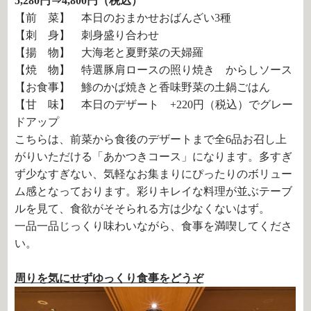
5,280円⇒4,800円（税込）
【前 菜】 本日のおまかせおばんざい3種
【刺 身】 刺身盛り合わせ
【揚 物】 大海老と夏野菜の天婦羅
【焼 物】 特選豚肩ロースの照り焼き からしソース
【お食事】 鯵のかば焼きと香味野菜の土鍋ごはん
【甘 味】 本日のデザート +220円（税込）でグレー
ドアップ
こちらは、前菜から食後のデザートまで全6品お召し上
がりいただける「あかつきコース」になります。多すぎ
ず少なすぎない、気軽なお集まりにぴったりのボリュー
ム感となっております。彩りキレイな料理が並ぶテーブ
ルを見て、食欲がそそられる方は少なくないはず。
一品一品じっくり味わいながら、食事を満喫してくださ
い。
周りを気にせずゆっくり食事をどうぞ