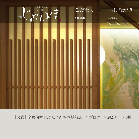
こだわり
おしながき
vision
menu
【公式】全席個室 じぶんどき 松本駅前店
>
ブログ
>
2021年
>
8月