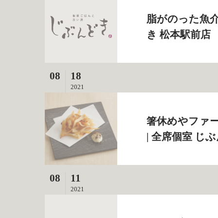
脂がのった魚介
き 松本駅前店
08
18
2021
箸休めやファ
| 全席個室 じ
08
11
2021