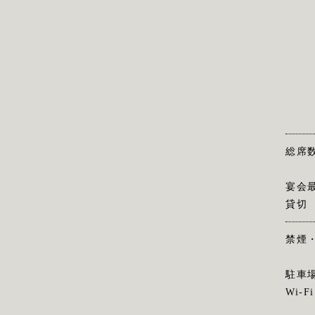
総席
宴会
貸切
禁煙
駐車
Wi-Fi