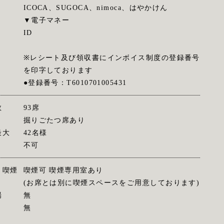
ICOCA、SUGOCA、nimoca、はやかけん
▼電子マネー
ID
※レシート及び領収書にインボイス制度の登録番号
を印字しております
●登録番号：T6010701005431
数
93席
掘りごたつ席あり
最大
42名様
不可
・喫煙
喫煙可 喫煙専用室あり
(お席とは別に喫煙スペースをご用意しております)
場
無
無