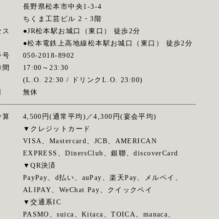
長野県松本市中央1-3-4
ちくま工芸ビル 2・3階
セス
●JR松本駅お城口（東口） 徒歩2分
●松本電鉄上高地線松本駅お城口（東口） 徒歩2分
番号
050-2018-8902
時間
17:00～23:30
(L.O. 22:30 / ドリンクL.O. 23:00)
日
無休
予算
4,500円(通常平均)／4,300円(宴会平均)
▼クレジットカード
VISA、Mastercard、JCB、AMERICAN
EXPRESS、DinersClub、銀聯、discoverCard
▼QR決済
PayPay、d払い、auPay、楽天Pay、メルペイ、
ALIPAY、WeChat Pay、クイックペイ
▼交通系IC
PASMO、suica、Kitaca、TOICA、manaca、