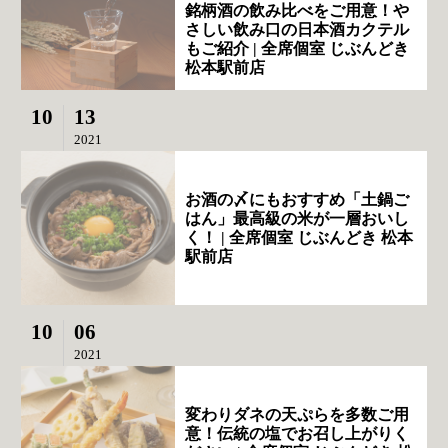
銘柄酒の飲み比べをご用意！や
さしい飲み口の日本酒カクテル
もご紹介 | 全席個室 じぶんどき
松本駅前店
10
13
2021
お酒の〆にもおすすめ「土鍋ご
はん」最高級の米が一層おいし
く！ | 全席個室 じぶんどき 松本
駅前店
10
06
2021
変わりダネの天ぷらを多数ご用
意！伝統の塩でお召し上がりく