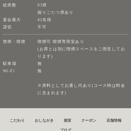
総席数
93席
掘りごたつ席あり
宴会最大
42名様
貸切
不可
禁煙・喫煙
喫煙可 喫煙専用室あり
(お席とは別に喫煙スペースをご用意してお
ります)
駐車場
無
Wi-Fi
無
※席料としてお通し代あり(コース時は料金
に含まれます)
こだわり
おしながき
個室
クーポン
店舗情報
ブログ