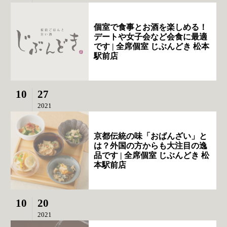
個室で食事とお酒を楽しめる！
デートや女子会など会食に最適
です | 全席個室 じぶんどき 松本
駅前店
10
27
2021
京都伝統の味「おばんざい」と
は？外国の方からも大注目の逸
品です | 全席個室 じぶんどき 松
本駅前店
10
20
2021