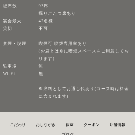
総席数
93席
掘りごたつ席あり
宴会最大
42名様
貸切
不可
禁煙・喫煙
喫煙可 喫煙専用室あり
(お席とは別に喫煙スペースをご用意してお
ります)
駐車場
無
Wi-Fi
無
※席料としてお通し代あり(コース時は料金
に含まれます)
こだわり
おしながき
個室
クーポン
店舗情報
ブログ