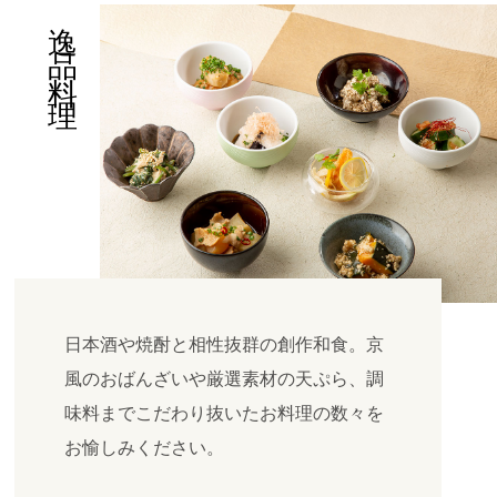
逸品料理
日本酒や焼酎と相性抜群の創作和食。京
風のおばんざいや厳選素材の天ぷら、調
味料までこだわり抜いたお料理の数々を
お愉しみください。