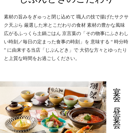
素材の旨みをぎゅっと閉じ込めて
職人の技で揚げたサクサ
ク天ぷら
厳選した米とこだわりの食材
素材の豊かな風味
広がるふっくら土鍋ごはん
京言葉の「その物事にふさわし
い時刻／毎日の定まった食事の時刻」を
意味する “ 時分時
” に由来する当店「じぶんどき」で
大切な方々とゆったり
と上質な時間をお過ごしください。
宴会・昼宴会