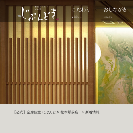
こだわり
おしながき
vision
menu
【公式】全席個室 じぶんどき 松本駅前店
>
新着情報