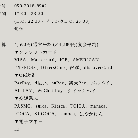
番号
050-2018-8902
時間
17:00～23:30
(L.O. 22:30 / ドリンクL.O. 23:00)
日
無休
予算
4,500円(通常平均)／4,300円(宴会平均)
▼クレジットカード
VISA、Mastercard、JCB、AMERICAN
EXPRESS、DinersClub、銀聯、discoverCard
▼QR決済
PayPay、d払い、auPay、楽天Pay、メルペイ、
ALIPAY、WeChat Pay、クイックペイ
▼交通系IC
PASMO、suica、Kitaca、TOICA、manaca、
ICOCA、SUGOCA、nimoca、はやかけん
▼電子マネー
ID