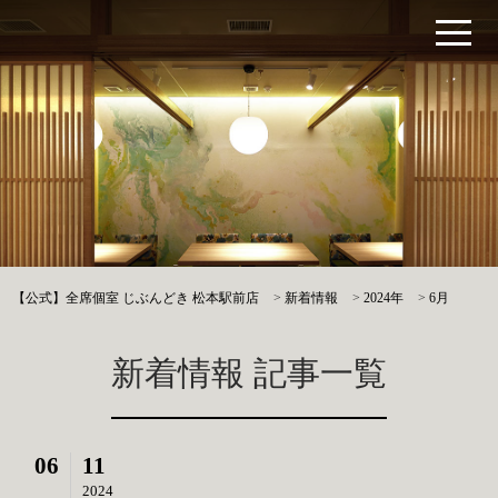
【公式】全席個室 じぶんどき 松本駅前店
>
新着情報
>
2024年
>
6月
新着情報 記事一覧
06
11
2024