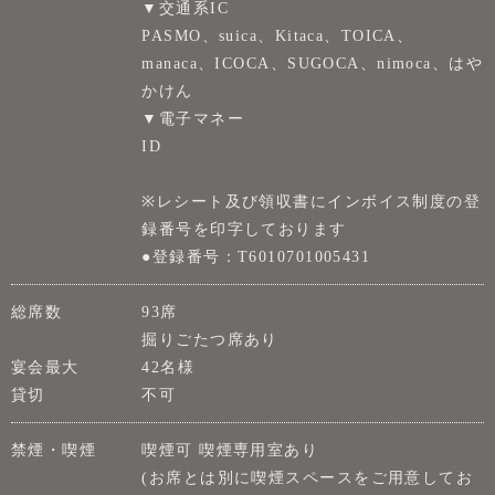
▼交通系IC
PASMO、suica、Kitaca、TOICA、
manaca、ICOCA、SUGOCA、nimoca、はや
かけん
▼電子マネー
ID
※レシート及び領収書にインボイス制度の登
録番号を印字しております
●登録番号：T6010701005431
総席数
93席
掘りごたつ席あり
宴会最大
42名様
貸切
不可
禁煙・喫煙
喫煙可 喫煙専用室あり
(お席とは別に喫煙スペースをご用意してお