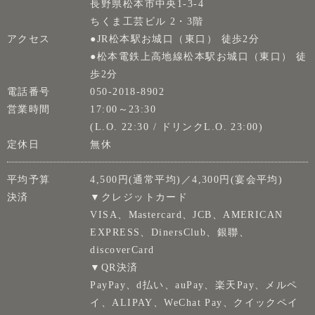
長野県松本市中央1-3-4
ちくま工芸ビル 2・3階
アクセス
●JR松本駅お城口（東口） 徒歩2分
●松本電鉄上高地線松本駅お城口（東口） 徒
歩2分
電話番号
050-2018-8902
営業時間
17:00～23:30
(L.O. 22:30 / ドリンクL.O. 23:00)
定休日
無休
平均予算
4,500円(通常平均)／4,300円(宴会平均)
決済
▼クレジットカード
VISA、Mastercard、JCB、AMERICAN
EXPRESS、DinersClub、銀聯、
discoverCard
▼QR決済
PayPay、d払い、auPay、楽天Pay、メルペ
イ、ALIPAY、WeChat Pay、クイックペイ