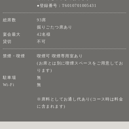
●登録番号：T6010701005431
総席数
93席
掘りごたつ席あり
宴会最大
42名様
貸切
不可
禁煙・喫煙
喫煙可 喫煙専用室あり
(お席とは別に喫煙スペースをご用意してお
ります)
駐車場
無
Wi-Fi
無
※席料としてお通し代あり(コース時は料金
に含まれます)