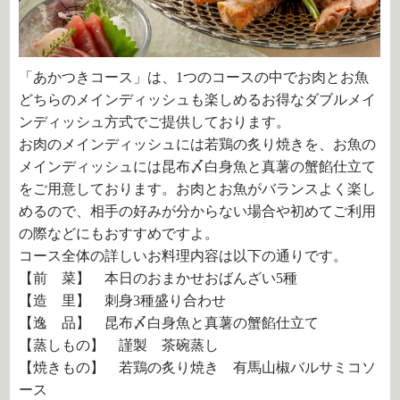
「あかつきコース」は、1つのコースの中でお肉とお魚
どちらのメインディッシュも楽しめるお得なダブルメイ
ンディッシュ方式でご提供しております。
お肉のメインディッシュには若鶏の炙り焼きを、お魚の
メインディッシュには昆布〆白身魚と真薯の蟹餡仕立て
をご用意しております。お肉とお魚がバランスよく楽し
めるので、相手の好みが分からない場合や初めてご利用
の際などにもおすすめですよ。
コース全体の詳しいお料理内容は以下の通りです。
【前 菜】 本日のおまかせおばんざい5種
【造 里】 刺身3種盛り合わせ
【逸 品】 昆布〆白身魚と真薯の蟹餡仕立て
【蒸しもの】 謹製 茶碗蒸し
【焼きもの】 若鶏の炙り焼き 有馬山椒バルサミコソ
ース