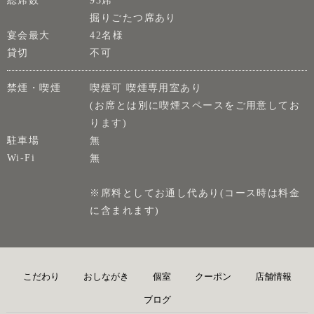
掘りごたつ席あり
宴会最大
42名様
貸切
不可
禁煙・喫煙
喫煙可 喫煙専用室あり
(お席とは別に喫煙スペースをご用意してお
ります)
駐車場
無
Wi-Fi
無
※席料としてお通し代あり(コース時は料金
に含まれます)
こだわり
おしながき
個室
クーポン
店舗情報
ブログ