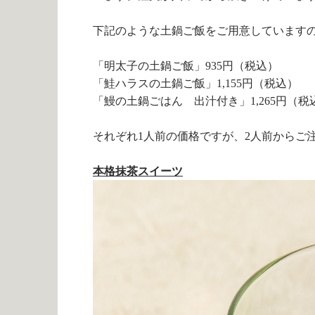
下記のような土鍋ご飯をご用意しています
「明太子の土鍋ご飯」
935
円（税込）
「鮭ハラスの土鍋ご飯」
1,155
円（税込）
「鰻の土鍋ごはん 出汁付き」
1,265
円（税
それぞれ
1
人前の価格ですが、
2
人前からご
本格抹茶スイーツ