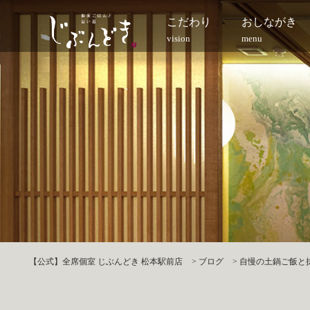
こだわり
おしながき
vision
menu
【公式】全席個室 じぶんどき 松本駅前店
>
ブログ
>
自慢の土鍋ご飯と抹