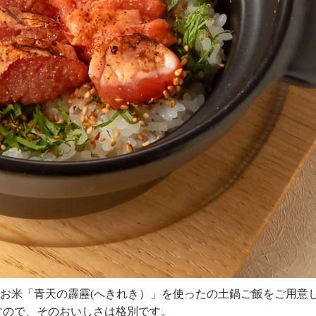
お米「青天の霹靂
(
へきれき）」を使ったの土鍋ご飯をご用意
すので、そのおいしさは格別です。