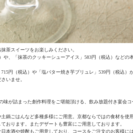
格抹茶スイーツをお楽しみください。
）や、「抹茶のクッキーシューアイス」
583
円（税込）などの
」
715
円（税込）や「塩バター焼き芋ブリュレ」
539
円（税込）
ださいませ。
旬の味が詰まった創作料理をご堪能頂ける、飲み放題付き宴会コ
や土鍋ごはんなど多種多様にご用意。京都ならではの食材を使
しております。またデザートも豊富にご用意しております。
な日本酒や焼酎もご用意しており、コースをご注文のお客様に