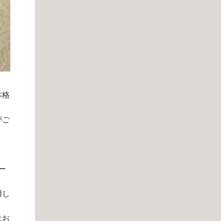
本格
がご
ー
用し
はお