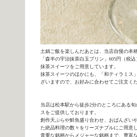
土鍋ご飯を楽しんだあとは、当店自慢の本
「森半の宇治抹茶白玉プリン」
605
円（税込
抹茶スイーツをご用意しています。
抹茶スイーツのほかにも、「和ティラミス
ざいますので、お好みに合わせてご注文く
当店は松本駅から徒歩2分のところにある
スをご提供しております。
創作天ぷらや鮮魚盛り合わせ、おばんざい
た絶品料理の数々をリーズナブルにご用意
貴重な銘柄からメジャーな銘柄まで、豊富