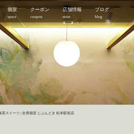
個室
クーポン
店舗情報
ブログ
space
coupon
store
blog
茶スイーツ | 全席個室 じぶんどき 松本駅前店