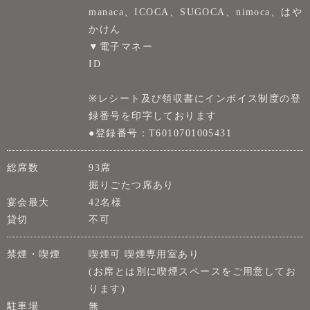
manaca、ICOCA、SUGOCA、nimoca、はや
かけん
▼電子マネー
ID
※レシート及び領収書にインボイス制度の登
録番号を印字しております
●登録番号：T6010701005431
総席数
93席
掘りごたつ席あり
宴会最大
42名様
貸切
不可
禁煙・喫煙
喫煙可 喫煙専用室あり
(お席とは別に喫煙スペースをご用意してお
ります)
駐車場
無