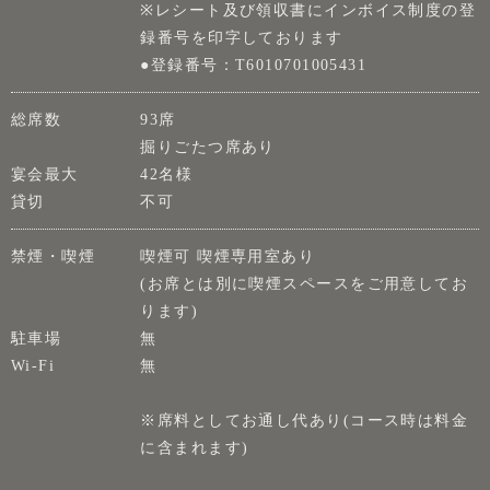
※レシート及び領収書にインボイス制度の登
録番号を印字しております
●登録番号：T6010701005431
総席数
93席
掘りごたつ席あり
宴会最大
42名様
貸切
不可
禁煙・喫煙
喫煙可 喫煙専用室あり
(お席とは別に喫煙スペースをご用意してお
ります)
駐車場
無
Wi-Fi
無
※席料としてお通し代あり(コース時は料金
に含まれます)