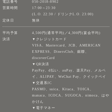
電話番号
050-2018-8902
営業時間
17:00～23:30
(L.O. 22:30 / ドリンクL.O. 23:00)
定休日
無休
平均予算
4,500円(通常平均)／4,300円(宴会平均)
決済
▼クレジットカード
VISA、Mastercard、JCB、AMERICAN
EXPRESS、DinersClub、銀聯、
discoverCard
▼QR決済
PayPay、d払い、auPay、楽天Pay、メルペ
イ、ALIPAY、WeChat Pay、クイックペイ
▼交通系IC
PASMO、suica、Kitaca、TOICA、
manaca、ICOCA、SUGOCA、nimoca、はや
かけん
▼電子マネー