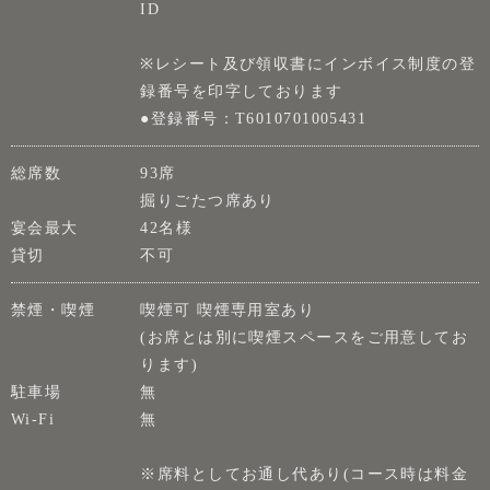
ID
※レシート及び領収書にインボイス制度の登
録番号を印字しております
●登録番号：T6010701005431
総席数
93席
掘りごたつ席あり
宴会最大
42名様
貸切
不可
禁煙・喫煙
喫煙可 喫煙専用室あり
(お席とは別に喫煙スペースをご用意してお
ります)
駐車場
無
Wi-Fi
無
※席料としてお通し代あり(コース時は料金