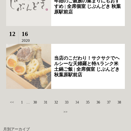
年始のご親族の集まりにもおす
すめ | 全席個室 じぶんどき 秋葉
原駅前店
12
16
2020
当店のこだわり！サクサクでヘ
ルシーな天婦羅と特Aランク米
土鍋ご飯 | 全席個室 じぶんどき
秋葉原駅前店
<<
1
…
30
31
32
33
34
35
36
37
38
>>
月別アーカイブ