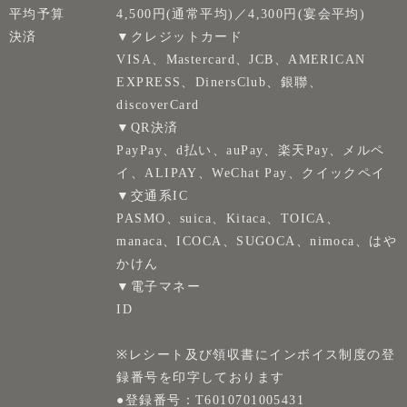
平均予算
4,500円(通常平均)／4,300円(宴会平均)
決済
▼クレジットカード
VISA、Mastercard、JCB、AMERICAN
EXPRESS、DinersClub、銀聯、
discoverCard
▼QR決済
PayPay、d払い、auPay、楽天Pay、メルペ
イ、ALIPAY、WeChat Pay、クイックペイ
▼交通系IC
PASMO、suica、Kitaca、TOICA、
manaca、ICOCA、SUGOCA、nimoca、はや
かけん
▼電子マネー
ID
※レシート及び領収書にインボイス制度の登
録番号を印字しております
●登録番号：T6010701005431