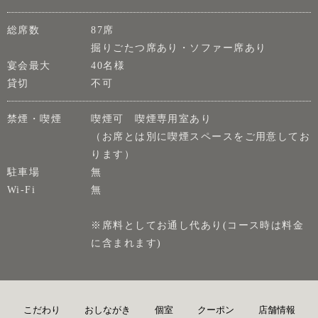
総席数
87席
掘りごたつ席あり・ソファー席あり
宴会最大
40名様
貸切
不可
禁煙・喫煙
喫煙可 喫煙専用室あり
（お席とは別に喫煙スペースをご用意してお
ります）
駐車場
無
Wi-Fi
無
※席料としてお通し代あり(コース時は料金
に含まれます)
こだわり
おしながき
個室
クーポン
店舗情報