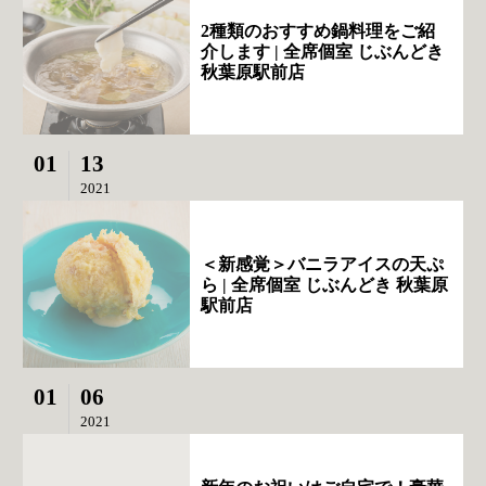
2種類のおすすめ鍋料理をご紹
介します | 全席個室 じぶんどき
秋葉原駅前店
01
13
2021
＜新感覚＞バニラアイスの天ぷ
ら | 全席個室 じぶんどき 秋葉原
駅前店
01
06
2021