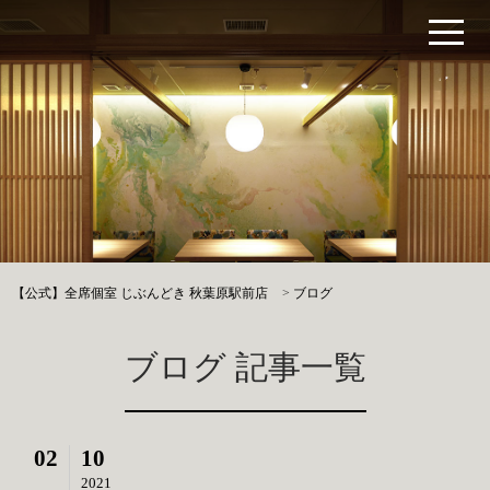
【公式】全席個室 じぶんどき 秋葉原駅前店
>
ブログ
ブログ 記事一覧
02
10
2021