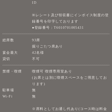
ID
※レシート及び領収書にインボイス制度の登
録番号を印字しております
●登録番号：T6010701005431
総席数
93席
掘りごたつ席あり
宴会最大
42名様
貸切
不可
禁煙・喫煙
喫煙可 喫煙専用室あり
(お席とは別に喫煙スペースをご用意してお
ります)
駐車場
無
Wi-Fi
無
※席料としてお通し代あり(コース時は料金