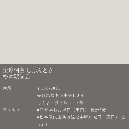
全席個室 じぶんどき
松本駅前店
住所
〒390-0811
長野県松本市中央1-3-4
ちくま工芸ビル 2・3階
アクセス
●JR松本駅お城口（東口） 徒歩2分
●松本電鉄上高地線松本駅お城口（東口） 徒
歩2分