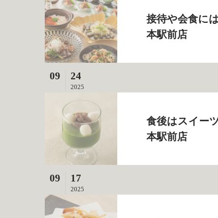
接待や会食には
本駅前店
09
24
2025
食後はスイーツ
本駅前店
09
17
2025