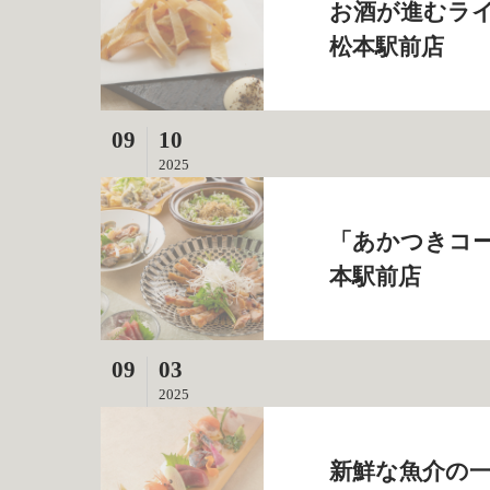
お酒が進むライ
松本駅前店
09
10
2025
「あかつきコー
本駅前店
09
03
2025
新鮮な魚介の一