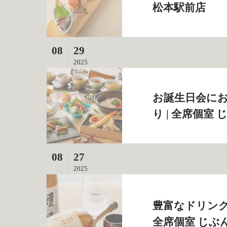
松本駅前店
08
29
2025
お誕生日会に
り | 全席個室
08
27
2025
豊富なドリンク
全席個室 じぶ