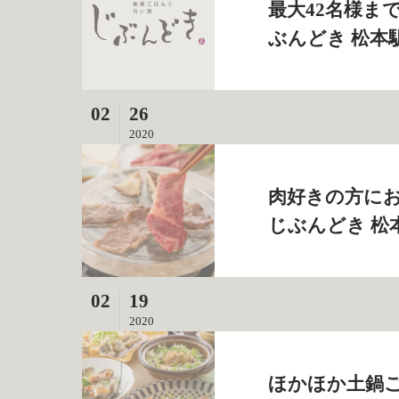
最大42名様ま
ぶんどき 松本
02
26
2020
肉好きの方にお
じぶんどき 松
02
19
2020
ほかほか土鍋ご