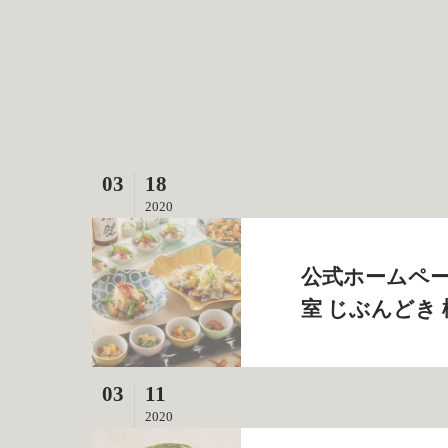
03
18
2020
公式ホームペー
室 じぶんどき
03
11
2020