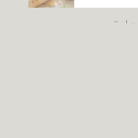
<<
1
…