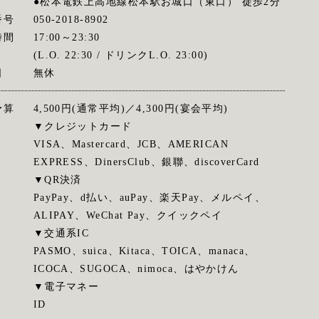
●松本電鉄上高地線松本駅お城口（東口） 徒歩2分
番号
050-2018-8902
時間
17:00～23:30
(L.O. 22:30 / ドリンクL.O. 23:00)
日
無休
予算
4,500円(通常平均)／4,300円(宴会平均)
▼クレジットカード
VISA、Mastercard、JCB、AMERICAN
EXPRESS、DinersClub、銀聯、discoverCard
▼QR決済
PayPay、d払い、auPay、楽天Pay、メルペイ、
ALIPAY、WeChat Pay、クイックペイ
▼交通系IC
PASMO、suica、Kitaca、TOICA、manaca、
ICOCA、SUGOCA、nimoca、はやかけん
▼電子マネー
ID