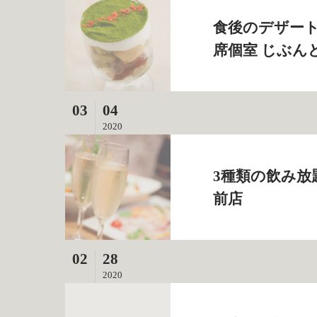
食後のデザート
席個室 じぶん
03
04
2020
3種類の飲み放
前店
02
28
2020