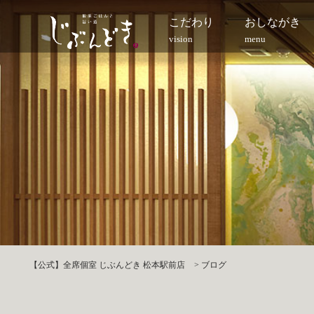
こだわり
おしながき
vision
menu
【公式】全席個室 じぶんどき 松本駅前店
>
ブログ