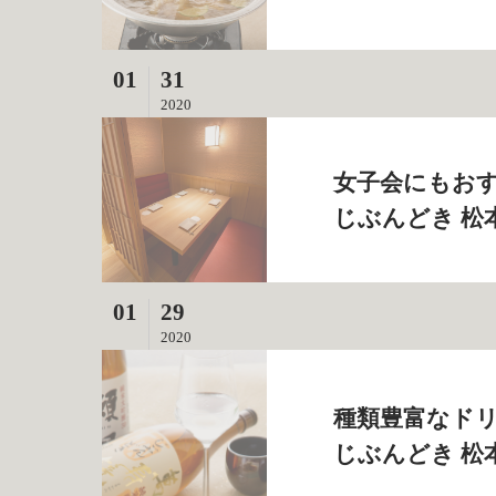
01
31
2020
女子会にもおす
じぶんどき 松
01
29
2020
種類豊富なドリ
じぶんどき 松