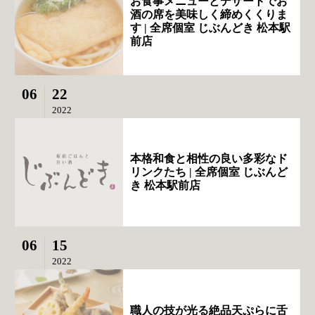
お食事メニューとデザートでお
酒の席を美味しく締めくくりま
す | 全席個室 じぶんどき 松本駅
前店
06
22
2022
本格和食と相性の良い多彩なド
リンクたち | 全席個室 じぶんど
き 松本駅前店
06
15
2022
職人の技が光る絶品天ぷらに舌