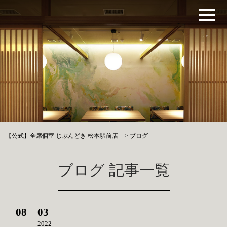
【公式】全席個室 じぶんどき 松本駅前店
>
ブログ
ブログ 記事一覧
08
03
2022