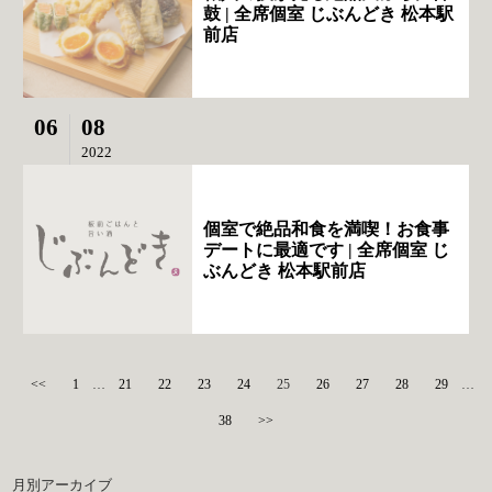
鼓 | 全席個室 じぶんどき 松本駅
前店
06
08
2022
個室で絶品和食を満喫！お食事
デートに最適です | 全席個室 じ
ぶんどき 松本駅前店
<<
1
…
21
22
23
24
25
26
27
28
29
…
38
>>
月別アーカイブ