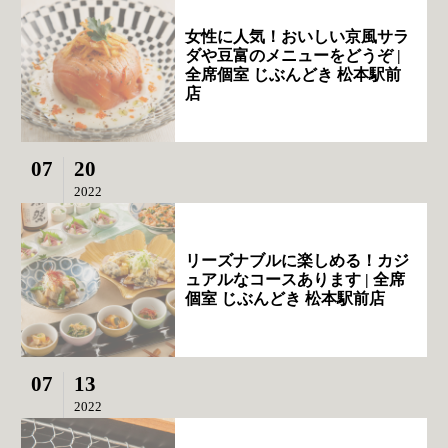
女性に人気！おいしい京風サラ
ダや豆富のメニューをどうぞ |
全席個室 じぶんどき 松本駅前
店
07
20
2022
リーズナブルに楽しめる！カジ
ュアルなコースあります | 全席
個室 じぶんどき 松本駅前店
07
13
2022