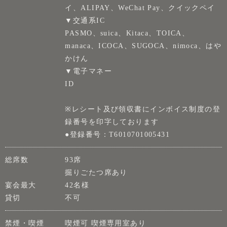
イ、ALIPAY、WeChat Pay、クイックペイ
▼交通系IC
PASMO、suica、Kitaca、TOICA、
manaca、ICOCA、SUGOCA、nimoca、はや
かけん
▼電子マネー
ID
※レシート及び領収書にインボイス制度の登
録番号を印字しております
●登録番号：T6010701005431
総席数
93席
掘りごたつ席あり
宴会最大
42名様
貸切
不可
禁煙・喫煙
喫煙可 喫煙専用室あり