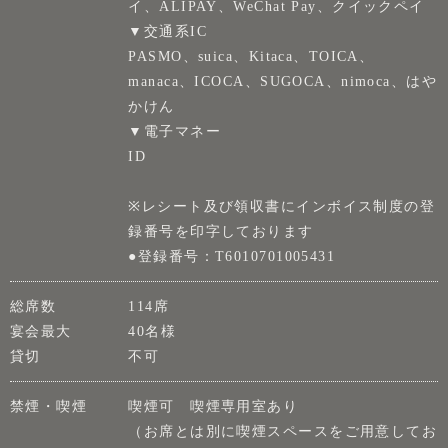
イ、ALIPAY、WeChat Pay、クイックペイ
▼交通系IC
PASMO、suica、Kitaca、TOICA、
manaca、ICOCA、SUGOCA、nimoca、はや
かけん
▼電子マネー
ID
※レシート及び領収書にインボイス制度の登
録番号を印字しております
●登録番号：T6010701005431
総席数
114席
宴会最大
40名様
貸切
不可
禁煙・喫煙
喫煙可 喫煙専用室あり
（お席とは別に喫煙スペースをご用意してお