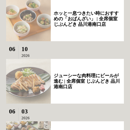
ホッと一息つきたい時におすす
めの「おばんざい」 | 全席個室
じぶんどき 品川港南口店
06
10
2026
ジューシーな肉料理にビールが
進む | 全席個室 じぶんどき 品川
港南口店
06
03
2026