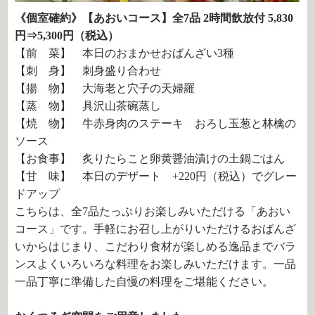
《個室確約》【あおいコース】全7品 2時間飲放付 5,830
円⇒5,300円（税込）
【前 菜】 本日のおまかせおばんざい3種
【刺 身】 刺身盛り合わせ
【揚 物】 大海老と穴子の天婦羅
【蒸 物】 具沢山茶碗蒸し
【焼 物】 牛赤身肉のステーキ おろし玉葱と林檎の
ソース
【お食事】 炙りたらこと卵黄醤油漬けの土鍋ごはん
【甘 味】 本日のデザート +220円（税込）でグレー
ドアップ
こちらは、全7品たっぷりお楽しみいただける「あおい
コース」です。手軽にお召し上がりいただけるおばんざ
いからはじまり、こだわり食材が楽しめる逸品までバラ
ンスよくいろいろな料理をお楽しみいただけます。一品
一品丁寧に準備した自慢の料理をご堪能ください。