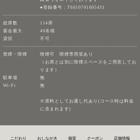
●登録番号：T6010701005431
総席数
114席
宴会最大
40名様
貸切
不可
禁煙・喫煙
喫煙可 喫煙専用室あり
（お席とは別に喫煙スペースをご用意してお
ります）
駐車場
無
Wi-Fi
無
※席料としてお通し代あり(コース時は料金
に含まれます)
こだわり
おしながき
個室
クーポン
店舗情報