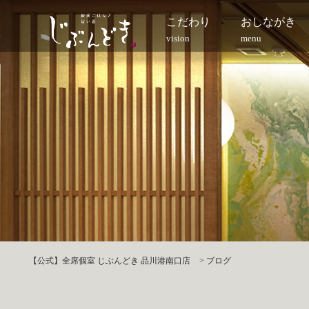
こだわり
おしながき
vision
menu
【公式】全席個室 じぶんどき 品川港南口店
>
ブログ