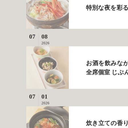
特別な夜を彩
07
08
2026
お酒を飲みなが
全席個室 じぶ
07
01
2026
炊き立ての香り