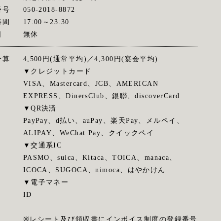
番号
050-2018-8872
時間
17:00～23:30
日
無休
予算
4,500円(通常平均)／4,300円(宴会平均)
▼クレジットカード
VISA、Mastercard、JCB、AMERICAN
EXPRESS、DinersClub、銀聯、discoverCard
▼QR決済
PayPay、d払い、auPay、楽天Pay、メルペイ、
ALIPAY、WeChat Pay、クイックペイ
▼交通系IC
PASMO、suica、Kitaca、TOICA、manaca、
ICOCA、SUGOCA、nimoca、はやかけん
▼電子マネー
ID
※レシート及び領収書にインボイス制度の登録番号