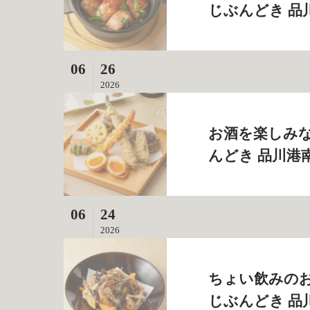
じぶんどき 品
06
26
2026
お酒を楽しみな
んどき 品川港
06
24
2026
ちょい飲みのお
じぶんどき 品