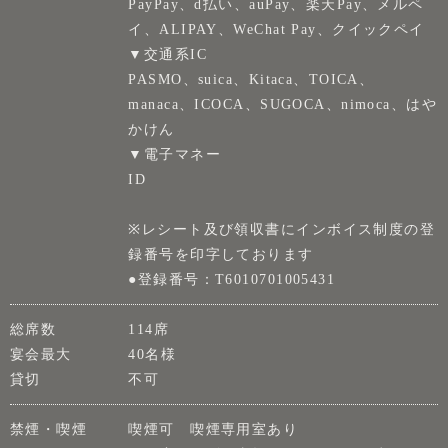
PayPay、d払い、auPay、楽天Pay、メルペ
イ、ALIPAY、WeChat Pay、クイックペイ
▼交通系IC
PASMO、suica、Kitaca、TOICA、
manaca、ICOCA、SUGOCA、nimoca、はや
かけん
▼電子マネー
ID
※レシート及び領収書にインボイス制度の登
録番号を印字しております
●登録番号：T6010701005431
総席数
114席
宴会最大
40名様
貸切
不可
禁煙・喫煙
喫煙可 喫煙専用室あり