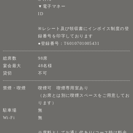
▼電子マネー
ID
※レシート及び領収書にインボイス制度の登
録番号を印字しております
●登録番号：T6010701005431
総席数
98席
宴会最大
48名様
貸切
不可
禁煙・喫煙
喫煙可 喫煙専用室あり
（お席とは別に喫煙スペースをご用意してお
ります）
駐車場
無
Wi-Fi
無
※席料としてお通し代あり(コース時は料金