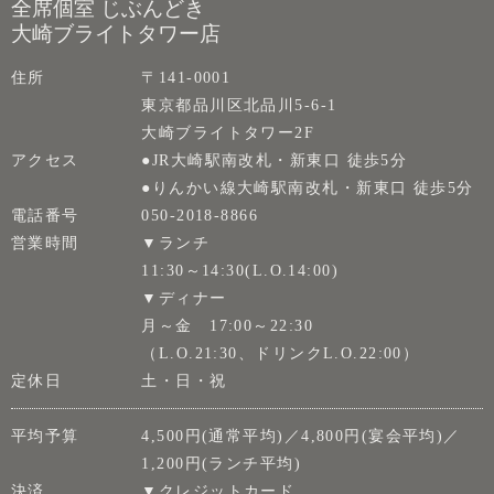
全席個室 じぶんどき
大崎ブライトタワー店
住所
〒141-0001
東京都品川区北品川5-6-1
大崎ブライトタワー2F
アクセス
●JR大崎駅南改札・新東口 徒歩5分
●りんかい線大崎駅南改札・新東口 徒歩5分
電話番号
050-2018-8866
営業時間
▼ランチ
11:30～14:30(L.O.14:00)
▼ディナー
月～金 17:00～22:30
（L.O.21:30、ドリンクL.O.22:00）
定休日
土・日・祝
平均予算
4,500円(通常平均)／4,800円(宴会平均)／
1,200円(ランチ平均)
決済
▼クレジットカード