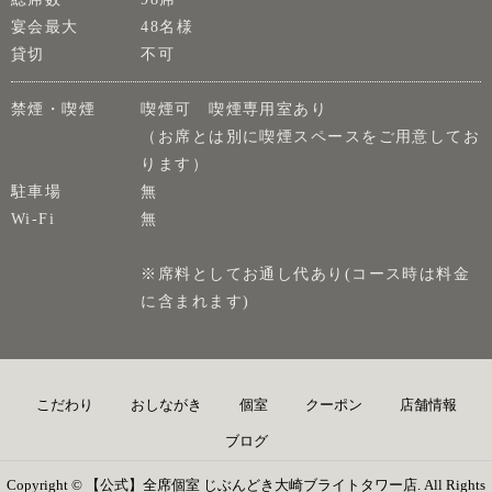
宴会最大
48名様
貸切
不可
禁煙・喫煙
喫煙可 喫煙専用室あり
（お席とは別に喫煙スペースをご用意してお
ります）
駐車場
無
Wi-Fi
無
※席料としてお通し代あり(コース時は料金
に含まれます)
こだわり
おしながき
個室
クーポン
店舗情報
ブログ
Copyright © 【公式】全席個室 じぶんどき大崎ブライトタワー店. All Rights