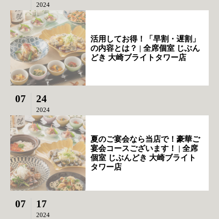
2024
活用してお得！「早割・遅割」
の内容とは？ | 全席個室 じぶん
どき 大崎ブライトタワー店
07
24
2024
夏のご宴会なら当店で！豪華ご
宴会コースございます！ | 全席
個室 じぶんどき 大崎ブライト
タワー店
07
17
2024