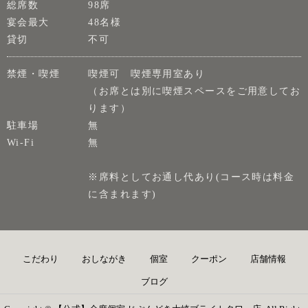
総席数
98席
宴会最大
48名様
貸切
不可
禁煙・喫煙
喫煙可 喫煙専用室あり
（お席とは別に喫煙スペースをご用意してお
ります）
駐車場
無
Wi-Fi
無
※席料としてお通し代あり(コース時は料金
に含まれます)
こだわり
おしながき
個室
クーポン
店舗情報
ブログ