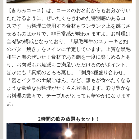
【きわみコース】は、コースのお名前からもお分かりい
ただけるように、ぜいたくをきわめた特別感のあるコー
スです。お料理に使用する食材もワンランク上を感じさ
せるものばかりで、非日常感が味わえますよ。お料理は
全8品の構成となっており、「
黒毛和牛のステーキと鮑
のバター焼き」をメインに予定しています。上質な黒毛
和牛と海のぜいたく食材である鮑を一度に楽しめるとあ
り、お肉派もお魚派もご満足いただけるのがポイント。
ほかにも「
真鯛のとろろ蒸し」「刺身5種盛り合わせ」
「蟹とイクラの土鍋ごはん」など、誰もが食べたくなる
ような豪華なお料理がたくさん登場します。彩り豊かな
お料理の数々で、テーブルがとっても華やかになります
よ。
2時間の飲み放題もセット！