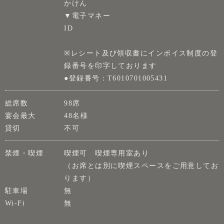
かけん
▼電子マネー
ID
※レシート及び領収書にインボイス制度の登
録番号を印字しております
●登録番号：T6010701005431
総席数
98席
宴会最大
48名様
貸切
不可
禁煙・喫煙
喫煙可 喫煙専用室あり
（お席とは別に喫煙スペースをご用意してお
ります）
駐車場
無
Wi-Fi
無