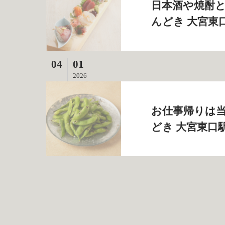
日本酒や焼酎と
んどき 大宮東
04
01
2026
お仕事帰りは当
どき 大宮東口