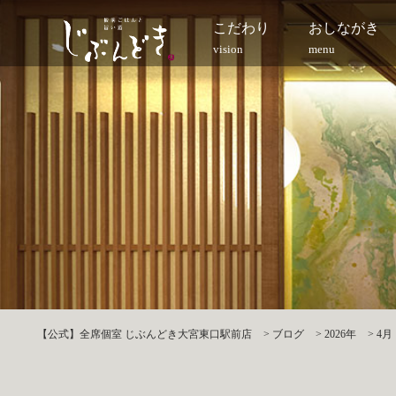
こだわり
おしながき
vision
menu
【公式】全席個室 じぶんどき大宮東口駅前店
>
ブログ
>
2026年
>
4月