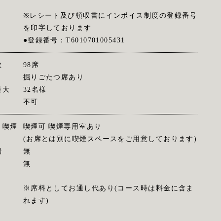
※レシート及び領収書にインボイス制度の登録番号
を印字しております
●登録番号：T6010701005431
数
98席
掘りごたつ席あり
最大
32名様
不可
・喫煙
喫煙可 喫煙専用室あり
(お席とは別に喫煙スペースをご用意しております)
場
無
無
※席料としてお通し代あり(コース時は料金に含ま
れます)