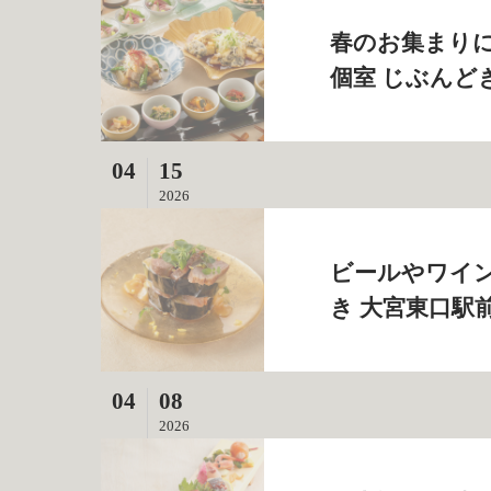
春のお集まりに
個室 じぶんど
04
15
2026
ビールやワイン
き 大宮東口駅
04
08
2026