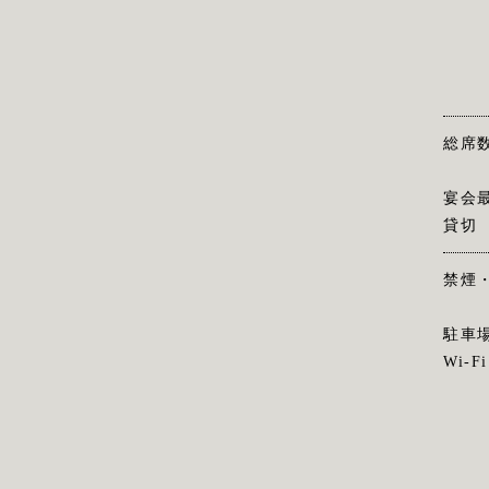
総席
宴会
貸切
禁煙
駐車
Wi-Fi