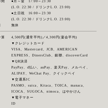
時間
●月～金 17:00～23:30
(L.O. 22:30 / ドリンクL.O. 23:00)
●土日祝 16:00～23:30
(L.O. 22:30 / ドリンクL.O. 23:00)
日
無休
予算
4,500円(通常平均)／4,300円(宴会平均)
▼クレジットカード
VISA、Mastercard、JCB、AMERICAN
EXPRESS、DinersClub、銀聯、discoverCard
▼QR決済
PayPay、d払い、auPay、楽天Pay、メルペイ、
ALIPAY、WeChat Pay、クイックペイ
▼交通系IC
PASMO、suica、Kitaca、TOICA、manaca、
ICOCA、SUGOCA、nimoca、はやかけん
▼電子マネー
ID